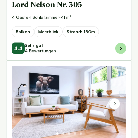
Lord Nelson Nr. 305
4 Gäste
·
1 Schlafzimmer
·
41 m²
Balkon
Meerblick
Strand: 150m
Sehr gut
4.4
4 Bewertungen
Next