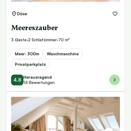
Döse
Meereszauber
3 Gäste
·
2 Schlafzimmer
·
70 m²
Meer: 300m
Waschmaschine
Privatparkplatz
Herausragend
4.8
14 Bewertungen