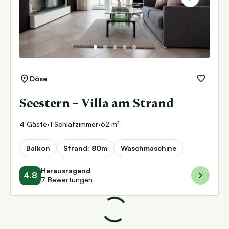
Next
Döse
Seestern – Villa am Strand
4 Gäste
·
1 Schlafzimmer
·
62 m²
Balkon
Strand: 80m
Waschmaschine
Herausragend
4.8
7 Bewertungen