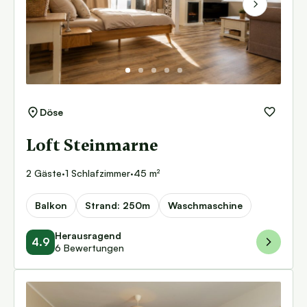
Next
Döse
Loft Steinmarne
2 Gäste
·
1 Schlafzimmer
·
45 m²
Balkon
Strand: 250m
Waschmaschine
Herausragend
4.9
6 Bewertungen