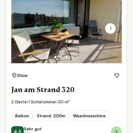
Next
Döse
Jan am Strand 320
2 Gäste
·
1 Schlafzimmer
·
30 m²
Balkon
Strand: 200m
Waschmaschine
Sehr gut
4.5