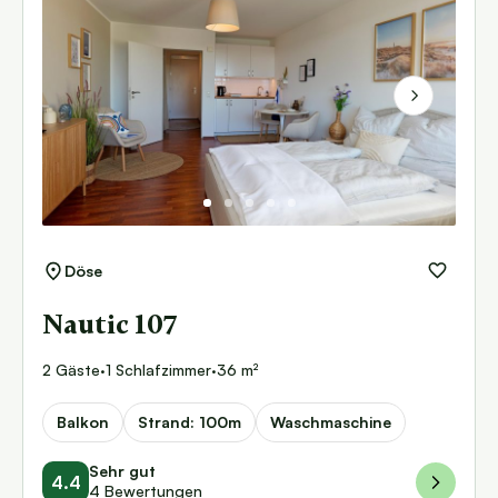
Next
Döse
Nautic 107
2 Gäste
·
1 Schlafzimmer
·
36 m²
Balkon
Strand: 100m
Waschmaschine
Sehr gut
4.4
4 Bewertungen