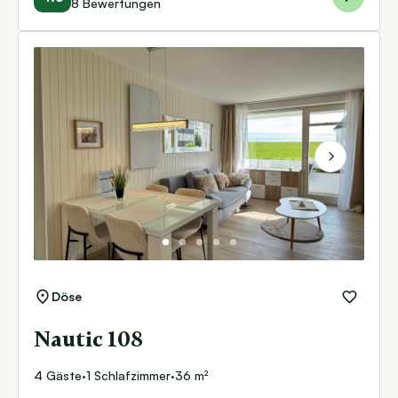
8 Bewertungen
Next
Döse
Nautic 108
4 Gäste
·
1 Schlafzimmer
·
36 m²